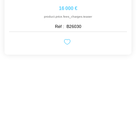
16 000 €
product.price.fees_charges.teaser
Réf :
B26030