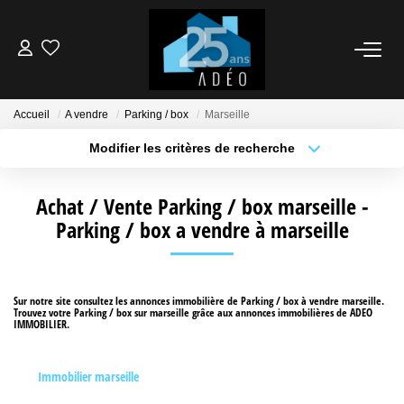
VENDEUR
Accueil
A vendre
Parking / box
Marseille
ACQUÉREUR
Modifier les critères de recherche
Type de transaction
Localisation
Acheter
Localisation
LOCATIONS
Achat / Vente Parking / box marseille -
Type de bien
Sélectionnez...
Parking / box a vendre à marseille
Surface min
NOS AGENCES
Plus de critères
Budget max
Sur notre site consultez les annonces immobilière de Parking / box à vendre marseille.
ÉTUDE FINANCIÈRE
Trouvez votre Parking / box sur marseille grâce aux annonces immobilières de ADEO
Créer une alerte
IMMOBILIER.
BIENS VENDUS
Immobilier marseille