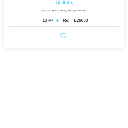
18 000 €
product.price.fees_charges.teaser
Réf :
B26033
13
M²