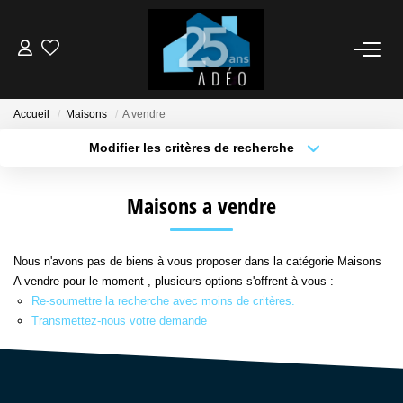
VENDEUR
Accueil
Maisons
A vendre
ACQUÉREUR
Modifier les critères de recherche
Type de transaction
Localisation
Acheter
Localisation
LOCATIONS
Maisons a vendre
Type de bien
Sélectionnez...
Surface min
NOS AGENCES
Nous n'avons pas de biens à vous proposer dans la catégorie Maisons
Plus de critères
Budget max
A vendre pour le moment , plusieurs options s'offrent à vous :
Re-soumettre la recherche avec moins de critères.
ÉTUDE FINANCIÈRE
Créer une alerte
Transmettez-nous votre demande
BIENS VENDUS