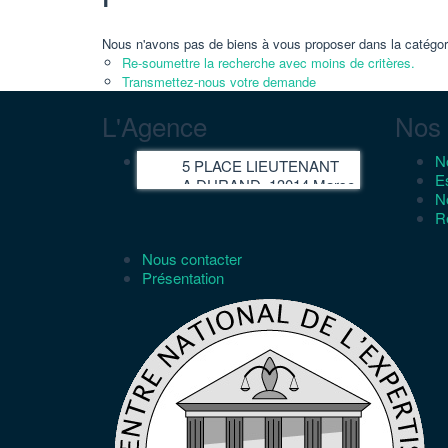
Nous n'avons pas de biens à vous proposer dans la catégor
Re-soumettre la recherche avec moins de critères.
Transmettez-nous votre demande
L'Agence
Nos 
N
5 PLACE LIEUTENANT
E
A.DURAND, 13014 Marseille
No
R
Nous contacter
Présentation