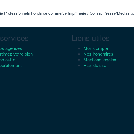
ie Professionnels Fonds de commerce Imprimerie / Comm. Presse/Médias pour 
services
Liens utiles
os agences
Mon compte
stimez votre bien
Nos honoraires
s outils
Mentions légales
ecrutement
Plan du site