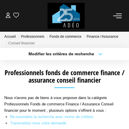
VENDEUR
Accueil
Professionnels
Fonds de commerce
Finance / Assurance
Conseil financier
ACQUÉREUR
Modifier les critères de recherche
Type de transaction
Localisation
LOCATIONS
Acheter
Localisation
Professionnels fonds de commerce finance /
Type de bien
Sélectionnez...
assurance conseil financier
Surface min
NOS AGENCES
Plus de critères
Budget max
ÉTUDE FINANCIÈRE
Nous n'avons pas de biens à vous proposer dans la catégorie
Professionnels Fonds de commerce Finance / Assurance Conseil
Créer une alerte
financier pour le moment , plusieurs options s'offrent à vous :
BIENS VENDUS
Re-soumettre la recherche avec moins de critères.
Transmettez-nous votre demande