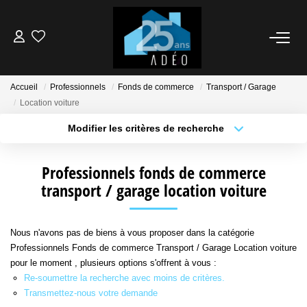
VENDEUR
Accueil
Professionnels
Fonds de commerce
Transport / Garage
Location voiture
ACQUÉREUR
Modifier les critères de recherche
Type de transaction
Localisation
LOCATIONS
Acheter
Localisation
Professionnels fonds de commerce
Type de bien
Sélectionnez...
transport / garage location voiture
Surface min
NOS AGENCES
Plus de critères
Budget max
ÉTUDE FINANCIÈRE
Nous n'avons pas de biens à vous proposer dans la catégorie
Professionnels Fonds de commerce Transport / Garage Location voiture
Créer une alerte
pour le moment , plusieurs options s'offrent à vous :
BIENS VENDUS
Re-soumettre la recherche avec moins de critères.
Transmettez-nous votre demande