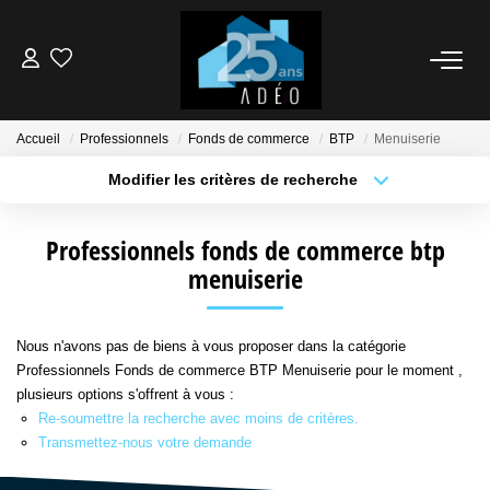
VENDEUR
Accueil
Professionnels
Fonds de commerce
BTP
Menuiserie
ACQUÉREUR
Modifier les critères de recherche
Type de transaction
Localisation
Acheter
Localisation
LOCATIONS
Professionnels fonds de commerce btp
Type de bien
Sélectionnez...
menuiserie
Surface min
NOS AGENCES
Plus de critères
Budget max
Nous n'avons pas de biens à vous proposer dans la catégorie
ÉTUDE FINANCIÈRE
Professionnels Fonds de commerce BTP Menuiserie pour le moment ,
Créer une alerte
plusieurs options s'offrent à vous :
Re-soumettre la recherche avec moins de critères.
BIENS VENDUS
Transmettez-nous votre demande