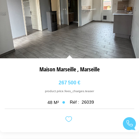
LIVRE D'OR
Maison Marseille
,
Marseille
267 500 €
product.price.fees_charges.teaser
Réf :
26039
48
M²