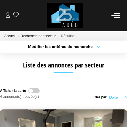
VENDEUR
Accueil
Recherche par secteur
Résultats
ACQUÉREUR
Modifier les critères de recherche
Localisation
Type de transaction
Surface min
LOCATIONS
Liste des annonces par secteur
Type de bien
Plus de critères
Budget max
NOS AGENCES
Créer une alerte
Afficher la carte
ÉTUDE FINANCIÈRE
4 annonce(s) trouvée(s)
Trier par
BIENS VENDUS