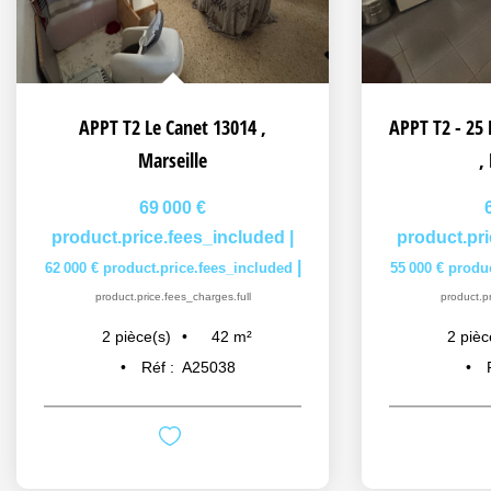
APPT T2 Le Canet 13014
,
Marseille
,
69 000 €
product.price.fees_included
|
product.pr
|
62 000 €
product.price.fees_included
55 000 €
produc
product.price.fees_charges.full
product.pr
42
m²
2
pièce(s)
2
pièc
Réf :
A25038