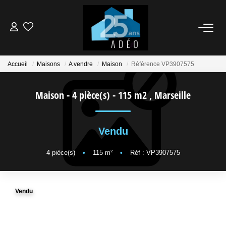
VENDEUR
Accueil
Maisons
A vendre
Maison
Référence VP3907575
ACQUÉREUR
Maison - 4 pièce(s) - 115 m2
,
Marseille
LOCATIONS
Vendu
NOS AGENCES
4
pièce(s)
•
115
m²
•
Réf : VP3907575
ÉTUDE FINANCIÈRE
Vendu
BIENS VENDUS