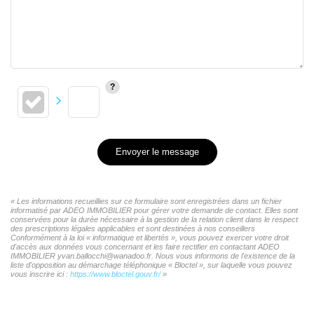
Envoyer le message
« Les informations recueillies sur ce formulaire sont enregistrées dans un fichier
informatisé par ADEO IMMOBILIER pour gérer votre demande de contact. Elles sont
conservées pour la durée nécessaire à la gestion de la relation client dans le respect
des prescriptions légales applicables et sont destinées à nos conseillers
Conformément à la loi « informatique et libertés », vous pouvez exercer votre droit
d'accès aux données vous concernant et les faire rectifier en contactant ADEO
IMMOBILIER yvan.ballocchi@wanadoo.fr. Nous vous informons de l'existence de la
liste d'opposition au démarchage téléphonique « Bloctel », sur laquelle vous pouvez
vous inscrire ici :
https://www.bloctel.gouv.fr/
»